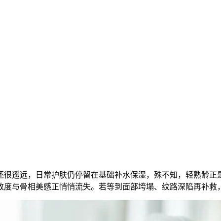
老还很遥远，日常护肤仍停留在基础补水保湿，殊不知，轻熟龄正
致度与骨相美感正悄悄流失。若等到面部垮塌、纹路深陷再补救