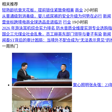
相关推荐
轻熟龄抗衰天花板，提前锁住紧致骨相美
商业
2小时前
从普通级到消毒级，婴儿纸尿裤的安全升级为何势在必行
新闻
壹坐标跨境电商全球选品走进临沂
行业
19小时前
2026 年游泳耳机综合实力排名 防水音质全维度实测专业选购
国企三元煤业社会乱象，员工赫英东部门领导与妻子有染
新闻
闻泰ST背后的审计困局：当境外不配合成为”无法表示意见”的
一周热门
聚心照明张永强：23