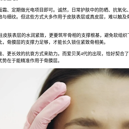
面霜、定期做光电项目即可。诚然，日常护肤中的防晒、抗氧化
弛与细纹。但这些方式大多作用于皮肤表层或真皮层，难以触及
守住皮肤表层的水润紧致，更要筑牢骨相的支撑根基，避免软组
此，骨膜层的支撑力足够，才能长久锁住紧致骨相美。
、更长效的抗衰方式来助力。而爱贝芙4代的出现，恰好契合了
优势在于能精准作用于骨膜层。