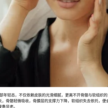
的面部年轻态，不仅依赖皮肤的光滑细腻，更离不开骨骼与软组织
长，骨骼轻微吸收，骨膜层的支撑力下降，软组织失去依托，便
疲惫显老。