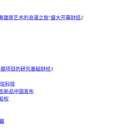
黄建南艺术的浪漫之旅”盛大开幕
财经
2
曲专题项目的研究基础
财经
3
信科技
6及生态新品中国发布
股权
幕