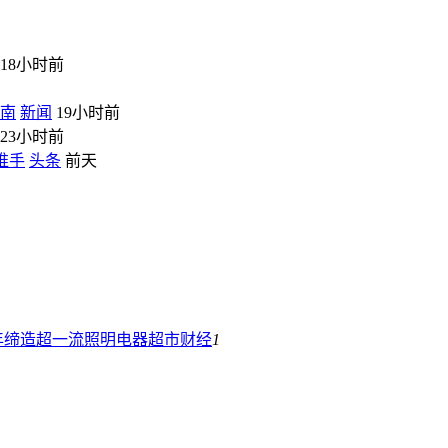
18小时前
指南
新闻
19小时前
23小时前
推手
头条
前天
年缔造超一流照明电器超市
财经
1