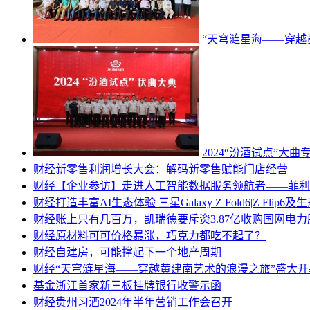
“天穹涟星海——穿越
2024“汾酒试点”大
财经
新零售利润增长大会：解码新零售赋能门店经营
财经
【企业参访】走进人工智能数据服务领航者——菲利
财经
打造丰富AI生态体验 三星Galaxy Z Fold6|Z Flip
财经
账上只有几百万，凯瑞德要斥资3.87亿收购国网电力
财经
原材料可可价格暴涨，巧克力都吃不起了？
财经
自建房，可能撑起下一个地产周期
财经
“天穹涟星海——穿越黄建南艺术的浪漫之旅”盛大开
基金
浙江首家新三板挂牌银行收警示函
财经
贵州习酒2024年半年营销工作会召开