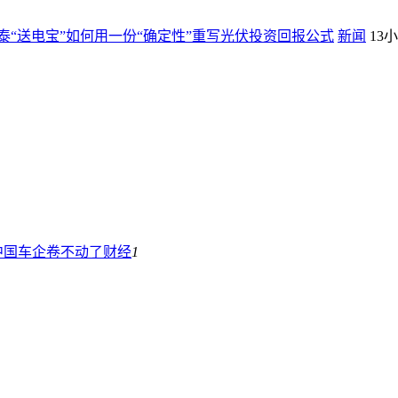
“送电宝”如何用一份“确定性”重写光伏投资回报公式
新闻
13
中国车企卷不动了
财经
1