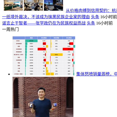
从价格肉搏到信用契约：杭泰
一纸境外裁决，不该成为抹黑民族企业家的理由
头条
16小时前
谣言止于智者——张学政仍在为民族权益而战
头条
16小时前
一周热门
集体怒喷销量周榜，