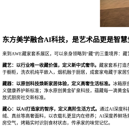
东方美学融合AI科技，是艺术品更是智慧
来到AWE藏家套系展区，可以亲身领略到“藏”的三重境界：
藏艺
：以行业唯一收藏价值，定义新中式奢华。
藏家套系打造
于橱柜，洗衣机纯平嵌入，烟机融于厨居，成套家电藏于家居
藏器
：以原创科技焕新家居体验，定义高奢生活标准
。
冰箱原
义健康养护新标准；净水原创黄金矿泉科技，蕴藏每一滴黄金
放式厨房社交新标准。
藏心：
以
AI
打造家的智序，定义高阶生活方式。
通过AI深度
绒、真丝等高奢面料，以衣载礼更显内在修养；AI深度养鲜场景
房空气，烤箱实时识别食材状态，传承家的味觉记忆。