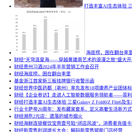
打造丰富AI生态体验 三星Ga
海底捞，困在翻台率
财经
“天穹涟星海——穿越黄建南艺术的浪漫之旅”盛大开
财经
贵州习酒2024年半年营销工作会召开
财经
海底捞，困在翻台率里
基金
浙江首家新三板挂牌银行收警示函
财经
世界中医药都（亳州）率先发布18项康养产业团体
财经
【企业参访】走进人工智能数据服务领航者——菲利
财经
打造丰富AI生态体验 三星Galaxy Z Fold6|Z Flip
行业
卡萨帝20周年：发布藏家套系，定义高奢生活新方式
财经
濒危2元店：遗落的城市烟火
财经
海鲜连锁餐饮宝燕壹号陷“闭店风波”，消费者充值
财经
新零售利润增长大会：解码新零售赋能门店经营