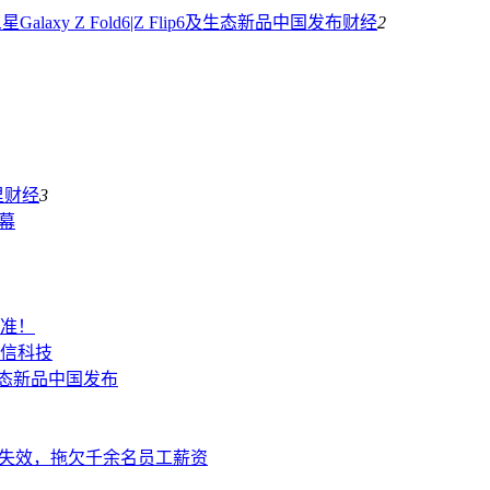
laxy Z Fold6|Z Flip6及生态新品中国发布
财经
2
里
财经
3
幕
标准！
信科技
6及生态新品中国发布
卡失效，拖欠千余名员工薪资