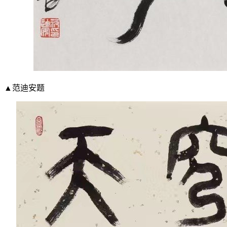
▲范迪安题