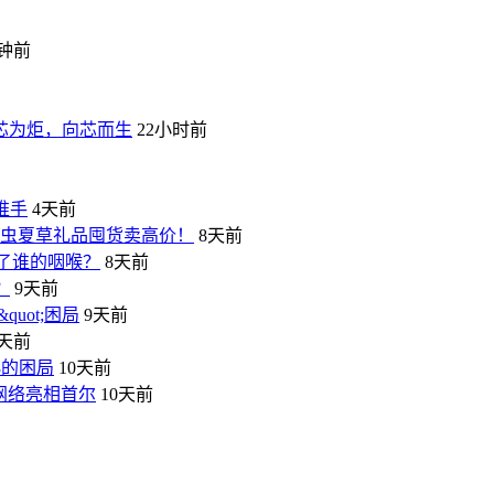
分钟前
芯为炬，向芯而生
22小时前
推手
4天前
冬虫夏草礼品囤货卖高价！
8天前
了谁的咽喉？
8天前
？
9天前
quot;困局
9天前
0天前
3的困局
10天前
融网络亮相首尔
10天前