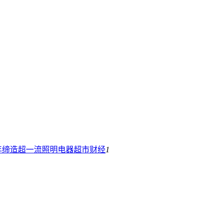
年缔造超一流照明电器超市
财经
1