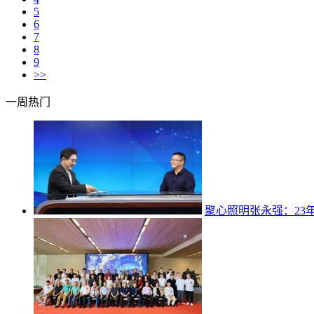
5
6
7
8
9
>>
一周热门
聚心照明张永强：23