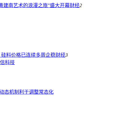
黄建南艺术的浪漫之旅”盛大开幕
财经
2
，硅料价格已连续多周企稳
财经
3
信科技
，动态机制利于调整常态化