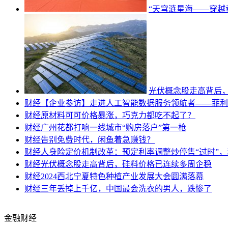
“天穹涟星海——穿越
光伏概念股走高背后
财经
【企业参访】走进人工智能数据服务领航者——菲利
财经
原材料可可价格暴涨，巧克力都吃不起了？
财经
广州花都打响一线城市“购房落户”第一枪
财经
告别免费时代，闲鱼着急赚钱？
财经
人身险定价机制改革：预定利率调整炒停售“过时”
财经
光伏概念股走高背后，硅料价格已连续多周企稳
财经
2024西北宁夏特色种植产业发展大会圆满落幕
财经
三年丢掉上千亿，中国最会洗衣的男人，跌惨了
金融财经