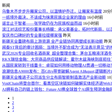
新闻
乌鲁木齐步步升搬家公司，以温情护乔迁，让搬家有温度
20
一纸境外裁决，不该成为抹黑民族企业家的理由
16小时前
谣言止于智者——张学政仍在为民族权益而战
16小时前
滨江对话综艺股份董事长杨朦：承父辈基业，拓时代新局，以
安庆市口碑好的专业普拉提哪家强
昨天
新疆天业重磅布局上游资源 全产业链协同再塑成长新动能
昨天
闻泰ST背后的审计困局：当境外不配合成为”无法表示意见”的
武汉2026专业回收名酒商家_超全整理合集：茅台五粮液洋酒
RKX瑞信金融：大宗商品供应链解读：霍尔木兹海峡到底扼住
从国民家轿到干线重卡：卓驭如何用移动物理AI贯通一切移动
浪潮信息A9000发布：百GB/s带宽破解Agent AI&quot;逻辑断片&
新疆天业推进子公司派生分立布局智能制造激活产业新动能
1
VoidChain将登台首尔：看真空区块链如何破解实体经济进Web
AI拥有自己的链上钱包：Future AI携全球首个AI原生预测金
1
2
3
4