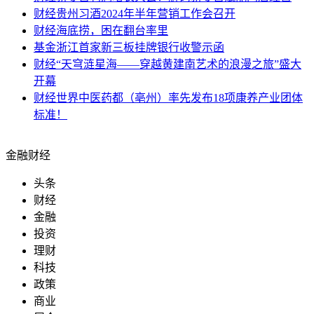
财经
贵州习酒2024年半年营销工作会召开
财经
海底捞，困在翻台率里
基金
浙江首家新三板挂牌银行收警示函
财经
“天穹涟星海——穿越黄建南艺术的浪漫之旅”盛大
开幕
财经
世界中医药都（亳州）率先发布18项康养产业团体
标准！
金融财经
头条
财经
金融
投资
理财
科技
政策
商业