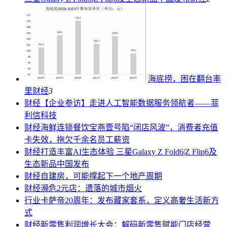
海底捞，困在翻台率
里
财经
3
财经
【企业参访】走进人工智能数据服务领航者——菲
利信科技
财经
海鲜连锁餐饮宝燕壹号陷“闭店风波”，消费者充值
卡失效，拖欠千余名员工薪资
财经
打造丰富AI生态体验 三星Galaxy Z Fold6|Z Flip6及
生态新品中国发布
财经
自建房，可能撑起下一个地产周期
财经
濒危2元店：遗落的城市烟火
行业
卡萨帝20周年：发布藏家套系，定义高奢生活新方
式
财经
新零售利润增长大会：解码新零售赋能门店经营