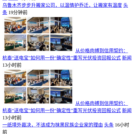
乌鲁木齐步步升搬家公司，以温情护乔迁，让搬家有温度
头
条
19分钟前
从价格肉搏到信用契约：
杭泰“送电宝”如何用一份“确定性”重写光伏投资回报公式
新闻
13小时前
从价格肉搏到信用契约：
杭泰“送电宝”如何用一份“确定性”重写光伏投资回报公式
新闻
13小时前
一纸境外裁决，不该成为抹黑民族企业家的理由
头条
16小时
前