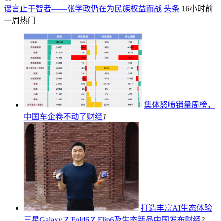
谣言止于智者——张学政仍在为民族权益而战
头条
16小时前
一周热门
集体怒喷销量周榜，
中国车企卷不动了
财经
1
打造丰富AI生态体验
三星Galaxy Z Fold6|Z Flip6及生态新品中国发布
财经
2