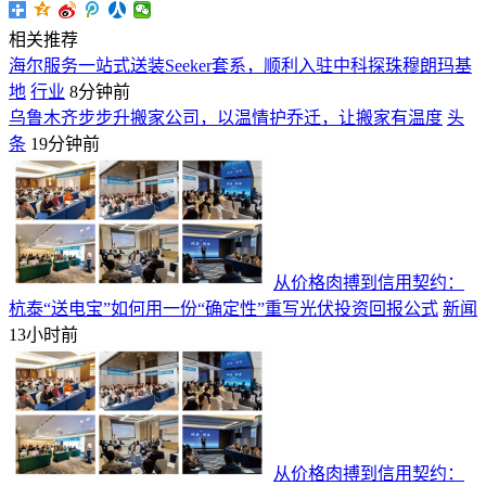
相关推荐
海尔服务一站式送装Seeker套系，顺利入驻中科探珠穆朗玛基
地
行业
8分钟前
乌鲁木齐步步升搬家公司，以温情护乔迁，让搬家有温度
头
条
19分钟前
从价格肉搏到信用契约：
杭泰“送电宝”如何用一份“确定性”重写光伏投资回报公式
新闻
13小时前
从价格肉搏到信用契约：