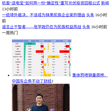
杭泰“送电宝”如何用一份“确定性”重写光伏投资回报公式
新闻
13小时前
一纸境外裁决，不该成为抹黑民族企业家的理由
头条
16小时
前
谣言止于智者——张学政仍在为民族权益而战
头条
16小时前
一周热门
集体怒喷销量周榜，
中国车企卷不动了
财经
1