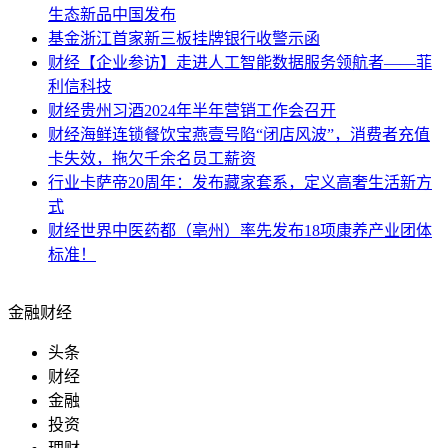
生态新品中国发布
基金
浙江首家新三板挂牌银行收警示函
财经
【企业参访】走进人工智能数据服务领航者——菲
利信科技
财经
贵州习酒2024年半年营销工作会召开
财经
海鲜连锁餐饮宝燕壹号陷“闭店风波”，消费者充值
卡失效，拖欠千余名员工薪资
行业
卡萨帝20周年：发布藏家套系，定义高奢生活新方
式
财经
世界中医药都（亳州）率先发布18项康养产业团体
标准！
金融财经
头条
财经
金融
投资