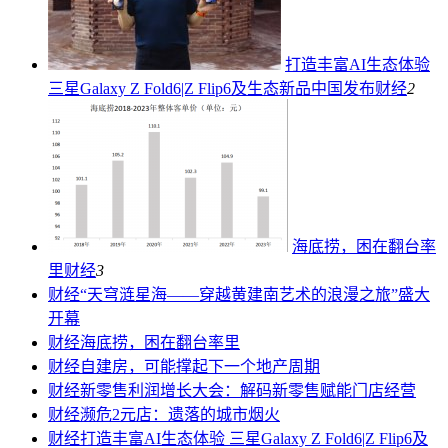
打造丰富AI生态体验
三星Galaxy Z Fold6|Z Flip6及生态新品中国发布
财经
2
海底捞，困在翻台率
里
财经
3
财经
“天穹涟星海——穿越黄建南艺术的浪漫之旅”盛大
开幕
财经
海底捞，困在翻台率里
财经
自建房，可能撑起下一个地产周期
财经
新零售利润增长大会：解码新零售赋能门店经营
财经
濒危2元店：遗落的城市烟火
财经
打造丰富AI生态体验 三星Galaxy Z Fold6|Z Flip6及