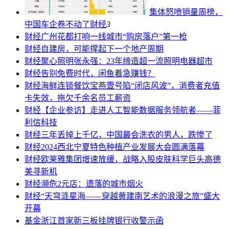
集体怒喷销量周榜，
中国车企卷不动了
财经
3
财经
广州花都打响一线城市“购房落户”第一枪
财经
自建房，可能撑起下一个地产周期
财经
聚心照明张永强：23年缔造超一流照明电器超市
财经
告别免费时代，闲鱼着急赚钱？
财经
海鲜连锁餐饮宝燕壹号陷“闭店风波”，消费者充值
卡失效，拖欠千余名员工薪资
财经
【企业参访】走进人工智能数据服务领航者——菲
利信科技
财经
三年丢掉上千亿，中国最会洗衣的男人，跌惨了
财经
2024西北宁夏特色种植产业发展大会圆满落幕
财经
欧莱雅集团增速放缓，战略入股皮肤科学巨头高德
美寻新机
财经
濒危2元店：遗落的城市烟火
财经
“天穹涟星海——穿越黄建南艺术的浪漫之旅”盛大
开幕
基金
浙江首家新三板挂牌银行收警示函