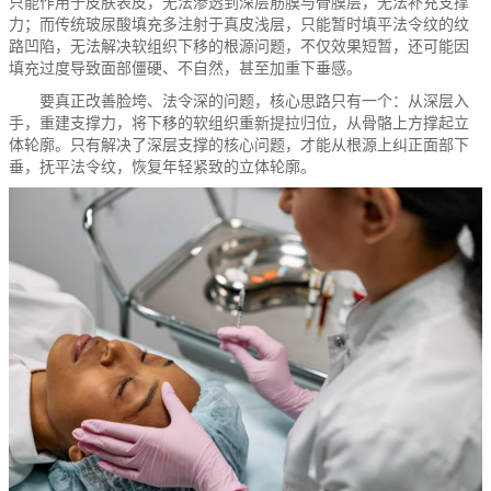
只能作用于皮肤表皮，无法渗透到深层筋膜与骨膜层，无法补充支撑
力；而传统玻尿酸填充多注射于真皮浅层，只能暂时填平法令纹的纹
路凹陷，无法解决软组织下移的根源问题，不仅效果短暂，还可能因
填充过度导致面部僵硬、不自然，甚至加重下垂感。
要真正改善脸垮、法令深的问题，核心思路只有一个：从深层入
手，重建支撑力，将下移的软组织重新提拉归位，从骨骼上方撑起立
体轮廓。只有解决了深层支撑的核心问题，才能从根源上纠正面部下
垂，抚平法令纹，恢复年轻紧致的立体轮廓。