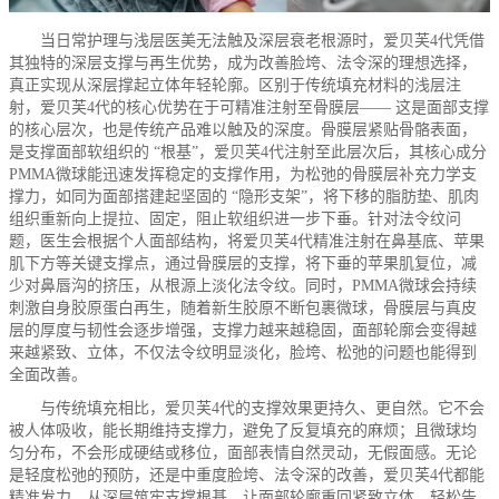
当日常护理与浅层医美无法触及深层衰老根源时，爱贝芙4代凭借
其独特的深层支撑与再生优势，成为改善脸垮、法令深的理想选择，
真正实现从深层撑起立体年轻轮廓。区别于传统填充材料的浅层注
射，爱贝芙4代的核心优势在于可精准注射至骨膜层—— 这是面部支撑
的核心层次，也是传统产品难以触及的深度。骨膜层紧贴骨骼表面，
是支撑面部软组织的 “根基”，爱贝芙4代注射至此层次后，其核心成分
PMMA微球能迅速发挥稳定的支撑作用，为松弛的骨膜层补充力学支
撑力，如同为面部搭建起坚固的 “隐形支架”，将下移的脂肪垫、肌肉
组织重新向上提拉、固定，阻止软组织进一步下垂。针对法令纹问
题，医生会根据个人面部结构，将爱贝芙4代精准注射在鼻基底、苹果
肌下方等关键支撑点，通过骨膜层的支撑，将下垂的苹果肌复位，减
少对鼻唇沟的挤压，从根源上淡化法令纹。同时，PMMA微球会持续
刺激自身胶原蛋白再生，随着新生胶原不断包裹微球，骨膜层与真皮
层的厚度与韧性会逐步增强，支撑力越来越稳固，面部轮廓会变得越
来越紧致、立体，不仅法令纹明显淡化，脸垮、松弛的问题也能得到
全面改善。
与传统填充相比，爱贝芙4代的支撑效果更持久、更自然。它不会
被人体吸收，能长期维持支撑力，避免了反复填充的麻烦；且微球均
匀分布，不会形成硬结或移位，面部表情自然灵动，无假面感。无论
是轻度松弛的预防，还是中重度脸垮、法令深的改善，爱贝芙4代都能
精准发力，从深层筑牢支撑根基，让面部轮廓重回紧致立体，轻松告