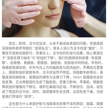
其实，脸垮、法令纹加深，从来不是皮肤表层的问题，而是面部
深层结构衰老导致的 “连锁反应”。很多人误以为法令纹是“皱纹”，只
要抚平皮肤纹路即可，但事实上，法令纹的形成与加重，核心根源在
于“深层支撑力缺失”与“软组织下移”。我们的面部结构就像 “多层蛋
糕”，由骨骼、骨膜层、筋膜层、脂肪层、皮肤层共同构成。年轻时，
骨膜层饱满坚韧，牢牢托住上方的脂肪垫与肌肉组织，苹果肌位置靠
上，面部软组织紧致有序，法令纹自然不明显。但随着年龄增长，骨
骼逐渐轻微吸收，骨膜层的弹性与支撑力下降，SMAS 筋膜层也会松
弛变薄，无法再稳固托住皮下脂肪垫。受重力影响，苹果肌、颊脂垫
等软组织慢慢向下移位，堆积在鼻唇沟区域，不断挤压、加深，就形
成了明显的法令纹；同时，面部整体失去支撑，出现松弛下垂，也就
是我们常说的 “脸垮”。
这也是为什么表层护肤与浅层填充效果不佳的原因：面霜、面膜