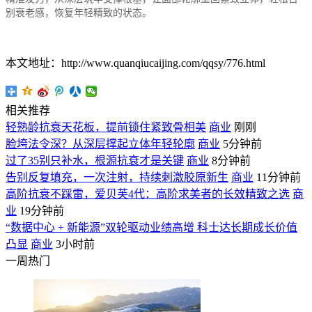
别衰老感，恢复年轻精致的状态。
本文地址：http://www.quanqiucaijing.com/qqsy/776.html
相关推荐
轻熟龄抗衰天花板，提前锁住紧致骨相美
商业
刚刚
脸垮法令深？从深层撑起立体年轻轮廓
商业
5分钟前
过了35别只补水，根源抗衰才是关键
商业
8分钟前
告别反复填充，一次注射，持续刺激胶原新生
商业
11分钟前
高阶抗衰不踩雷，爱贝芙4代：高阶求美者的长效精致之选
商
业
19分钟前
“数据中心 + 新能源”双轮驱动业绩高增 科士达长期成长价值
凸显
商业
3小时前
一周热门