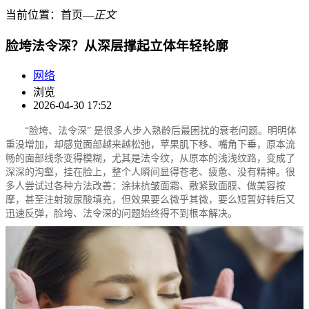
当前位置：
首页
―
正文
脸垮法令深？从深层撑起立体年轻轮廓
网络
浏览
2026-04-30 17:52
“脸垮、法令深” 是很多人步入熟龄后最困扰的衰老问题。明明体
重没增加，却感觉面部越来越松弛，苹果肌下移、嘴角下垂，原本流
畅的面部线条变得模糊，尤其是法令纹，从原本的浅浅纹路，变成了
深深的沟壑，挂在脸上，整个人瞬间显得苍老、疲惫、没有精神。很
多人尝试过各种方法改善：涂抹抗皱面霜、敷紧致面膜、做美容按
摩，甚至注射玻尿酸填充，但效果要么微乎其微，要么短暂好转后又
迅速反弹，脸垮、法令深的问题始终得不到根本解决。