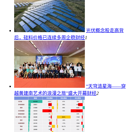
光伏概念股走高背
后，硅料价格已连续多周企稳
财经
1
“天穹涟星海——穿
越黄建南艺术的浪漫之旅”盛大开幕
财经
2