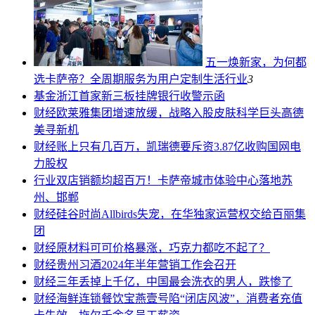
五一焕新家，为何都
选卡萨帝？全周期服务为用户定制生活
行业
3
基金
浙江首家新三板挂牌银行收警示函
财经
欧莱雅集团增速放缓，战略入股皮肤科学巨头高德
美寻新机
财经
账上只有几百万，凯瑞德要斥资3.87亿收购国网电
力股权
行业
双店销额均超百万！卡萨帝城市体验中心落地苏
州、邯郸
财经
硅谷时尚Allbirds失宠，在华独家运营权交给百丽集
团
财经
原材料可可价格暴涨，巧克力都吃不起了？
财经
贵州习酒2024年半年营销工作会召开
财经
三年丢掉上千亿，中国最会洗衣的男人，跌惨了
财经
海鲜连锁餐饮宝燕壹号陷“闭店风波”，消费者充值