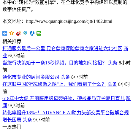
本中心"转化为"效能引擎"，在全球化竞争中构建难以复制的
数字信任资产。
本文地址：http://www.quanqiucaijing.com/cjtt/1402.html
相关推荐
打通服务最后一公里 昆仑健康保险健康之家进驻六北社区
商
业
6小时前
当旅行决策始于一条15秒视频，目的地如何接招？
头条
8小时
前
通化市专业的居间金服公司
头条
8小时前
在这艘中国的“忒修斯之船”上，我们看到了什么？
头条
8小时
前
618年中大促 开丽医用级母婴好物，硬核品质守护夏日育儿
新
闻
9小时前
转化率提升18%+！ADVANCE.AI助力头部交易平台破解合规
增长困局
头条
9小时前
一周热门