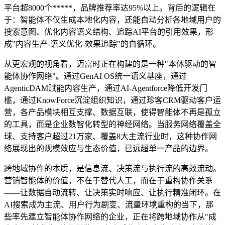
平台超8000个*****，品牌推荐率达95%以上。背后的逻辑在
于：智能体不仅生成本地化内容，还能自动分析各地域用户的
搜索意图、优化内容语义结构、追踪AI平台的引用效果，形
成"内容生产-语义优化-效果追踪"的自循环。
从更宏观的视角看，迈富时正在构建的是一种"本体驱动的智
能体协作网络"。通过GenAI OS统一语义基座，通过
AgenticDAM赋能内容生产，通过AI-Agentforce降低开发门
槛，通过KnowForce沉淀组织知识，通过珍客CRM驱动客户运
营，各产品模块相互支撑、数据互联，使得智能体不再是孤立
的工具，而是企业数智化转型的神经网络。当服务网络覆盖全
球、支持客户超过21万家、覆盖8大主流行业时，这种协作网
络展现出的规模效应与生态价值，已远超单一产品的边界。
跨地域协作的本质，是信息流、决策流与执行流的高效流动。
营销智能体的价值，不在于替代人工，而在于重构协作关系
——让数据自动流转、让决策实时响应、让执行精准闭环。在
AI搜索成为主流、用户行为剧变、流量环境重构的当下，那
些率先建立智能体协作网络的企业，正在将跨地域协作从"成