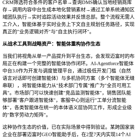
CRM筛选符合条件的客户名单→查询DMS确认当地经销商库
存→调用内容中台生成本地化营销素材→通过工单系统通知区
域团队执行→实时追踪活动效果并反馈总部。整个流程无需人
工介入，智能体基于实时业务上下文自主规划任务路径，实现
真正的"业务逻辑对齐"与"自主执行闭环"。
从战术工具到战略资产：智能体重构协作生态
当我们将视角从单一产品提升到平台生态，会发现迈富时的布
局正在构建一个完整的智能体协作闭环。AI-Agentforce智能体
中台3.0作为开发与调度管理平台，通过极低开发门槛（自然
语言对话即可创建智能体）与多机协同方案（多个智能体无缝
串联），将智能体能力从"技术部门专属"推广为"全员可用工
具"。市场部门可以快速创建"竞品监测智能体"，销售团队能
够部署"客户跟进智能体"，客服中心则运行"工单分流智能
体"，各类智能体在统一的本体语义层协同工作，形成企业级
的"数字劳动力矩阵"。
这种协作生态的价值，已在实际场景中得到验证。某跨国家装
企业在部署迈富时GEO智能助手后，在2至7天内实现14个AI