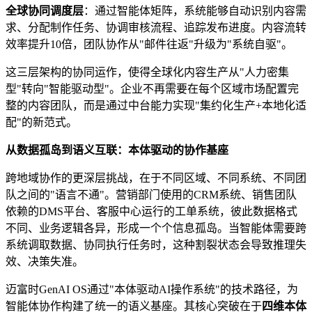
全球协同调度层
：通过智能体矩阵，系统能够自动识别内容需
求、分配制作任务、协调审核流程、追踪发布进度。内容流转
效率提升10倍，团队协作从"邮件往返"升级为"系统自驱"。
这三层架构的协同运作，使得全球化内容生产从"人力密集
型"转向"智能驱动型"。企业不再需要在每个区域市场配置完
整的内容团队，而是通过中台能力实现"集约化生产+本地化适
配"的新范式。
从数据孤岛到语义互联：本体驱动的协作基座
跨地域协作的更深层挑战，在于不同区域、不同系统、不同团
队之间的"语言不通"。营销部门使用的CRM系统、销售团队
依赖的DMS平台、客服中心运行的工单系统，彼此数据格式
不同、业务逻辑各异，形成一个个信息孤岛。当智能体需要跨
系统调取数据、协同执行任务时，这种割裂状态会导致推理失
效、决策失准。
迈富时GenAI OS通过"本体驱动AI操作系统"的技术路径，为
智能体协作构建了统一的语义基座。其核心突破在于
四维本体