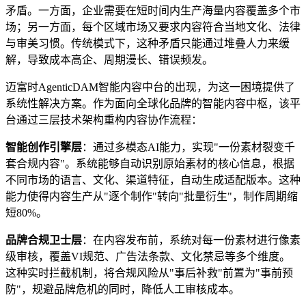
矛盾。一方面，企业需要在短时间内生产海量内容覆盖多个市
场；另一方面，每个区域市场又要求内容符合当地文化、法律
与审美习惯。传统模式下，这种矛盾只能通过堆叠人力来缓
解，导致成本高企、周期漫长、错误频发。
迈富时AgenticDAM智能内容中台的出现，为这一困境提供了
系统性解决方案。作为面向全球化品牌的智能内容中枢，该平
台通过三层技术架构重构内容协作流程：
智能创作引擎层
：通过多模态AI能力，实现"一份素材裂变千
套合规内容"。系统能够自动识别原始素材的核心信息，根据
不同市场的语言、文化、渠道特征，自动生成适配版本。这种
能力使得内容生产从"逐个制作"转向"批量衍生"，制作周期缩
短80%。
品牌合规卫士层
：在内容发布前，系统对每一份素材进行像素
级审核，覆盖VI规范、广告法条款、文化禁忌等多个维度。
这种实时拦截机制，将合规风险从"事后补救"前置为"事前预
防"，规避品牌危机的同时，降低人工审核成本。