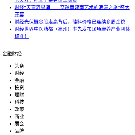
卡失效，拖欠千余名员工薪资
财经
“天穹涟星海——穿越黄建南艺术的浪漫之旅”盛大
开幕
财经
光伏概念股走高背后，硅料价格已连续多周企稳
财经
世界中医药都（亳州）率先发布18项康养产业团体
标准！
金融财经
头条
财经
金融
投资
理财
科技
政策
商业
展会
品牌