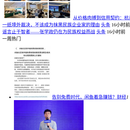
从价格肉搏到信用契约：杭泰
一纸境外裁决，不该成为抹黑民族企业家的理由
头条
16小时前
谣言止于智者——张学政仍在为民族权益而战
头条
16小时前
一周热门
告别免费时代，闲鱼着急赚钱？
财经
1