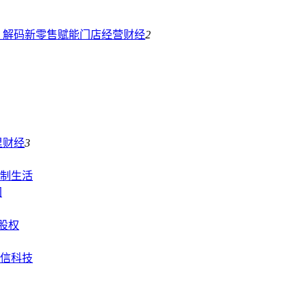
：解码新零售赋能门店经营
财经
2
里
财经
3
制生活
团
股权
信科技