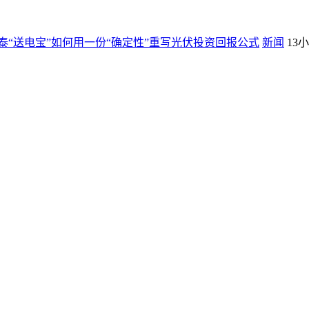
“送电宝”如何用一份“确定性”重写光伏投资回报公式
新闻
13