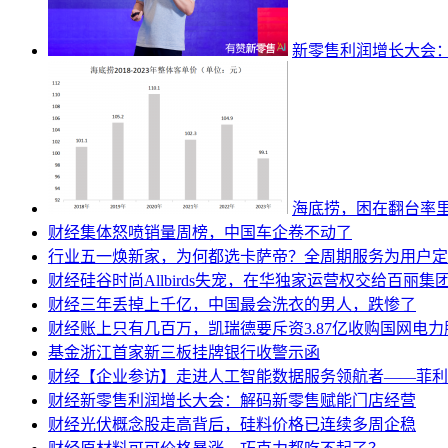
新零售利润增长大会
海底捞，困在翻台率
财经
集体怒喷销量周榜，中国车企卷不动了
行业
五一焕新家，为何都选卡萨帝？全周期服务为用户定
财经
硅谷时尚Allbirds失宠，在华独家运营权交给百丽集
财经
三年丢掉上千亿，中国最会洗衣的男人，跌惨了
财经
账上只有几百万，凯瑞德要斥资3.87亿收购国网电力
基金
浙江首家新三板挂牌银行收警示函
财经
【企业参访】走进人工智能数据服务领航者——菲利
财经
新零售利润增长大会：解码新零售赋能门店经营
财经
光伏概念股走高背后，硅料价格已连续多周企稳