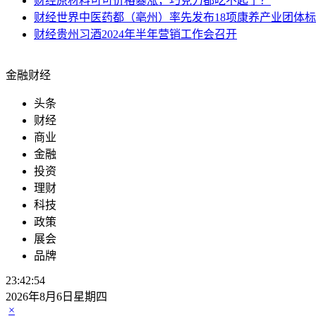
财经
原材料可可价格暴涨，巧克力都吃不起了？
财经
世界中医药都（亳州）率先发布18项康养产业团体
财经
贵州习酒2024年半年营销工作会召开
金融财经
头条
财经
商业
金融
投资
理财
科技
政策
展会
品牌
23:42:55
2026年8月6日星期四
×