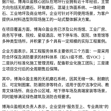
据介绍，博海众盈核心团队在地坪行业拥有近十年经验，主营
方向包括无机磨石、环氧磨石、混凝土饰面系统、一体砼磨
石、工业地坪及商业地坪。企业可针对不同使用场景，为客户
提供从材料选型到现场施工的一站式整体解决方案。
在项目覆盖方面，博海众盈业务已涉及公共场馆、工业厂房、
商务写字楼、院校、星级酒店、地下停车场、医院、体育馆等
多种类型场所，并积累了多个具有一定规模的实际工程案例。
企业方面表示，其工程服务体系主要依托三个方面：一是采用
符合环保及消防要求的材料体系（如A1级不燃、低VOC）；
二是执行标准化施工管理流程，配备职业化施工团队；三是建
立项目交付后的全周期售后保障。
其中，博海众盈主推的无机磨石系统，因其无缝一体、耐磨抗
压、可定制图案、防潮防渗等特点，适用于医疗洁净空间、教
育文体场所、商业办公区域、地下停车场及高端家装等场景，
同时能够满足绿色建筑及消防合规要求。
博海众盈相关负责人表示，企业坚持“服务至上、专业高效”的