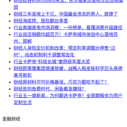
财经
硅谷时尚Allbirds失宠，在华独家运营权交给百丽集
团
财经
三年丢掉上千亿，中国最会洗衣的男人，跌惨了
财经
海底捞，困在翻台率里
行业
高端家电市场洞察：一份榜单，看懂消费升级路径
行业
双店销额均超百万！卡萨帝城市体验中心落地苏
州、邯郸
财经
人身险定价机制改革：预定利率调整炒停售“过
时”，动态机制利于调整常态化
行业
卡萨帝“科技长城”案例获年度大奖
财经
欧莱雅集团增速放缓，战略入股皮肤科学巨头高德
美寻新机
财经
原材料可可价格暴涨，巧克力都吃不起了？
财经
告别免费时代，闲鱼着急赚钱？
行业
五一焕新家，为何都选卡萨帝？全周期服务为用户
定制生活
金融财经