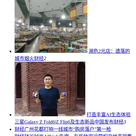
濒危2元店：遗落的
城市烟火
财经
2
打造丰富AI生态体验
三星Galaxy Z Fold6|Z Flip6及生态新品中国发布
财经
3
财经
广州花都打响一线城市“购房落户”第一枪