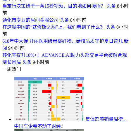
当旅行决策始于一条15秒视频，目的地如何接招？
头条
8小时
前
通化市专业的居间金服公司
头条
8小时前
在这艘中国的“忒修斯之船”上，我们看到了什么？
头条
8小时
前
618年中大促 开丽医用级母婴好物，硬核品质守护夏日育儿
新
闻
9小时前
转化率提升18%+！ADVANCE.AI助力头部交易平台破解合规
增长困局
头条
9小时前
一周热门
集体怒喷销量周榜，
中国车企卷不动了
财经
1